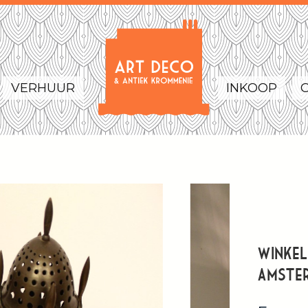
VERHUUR
INKOOP
Winkel
Amste