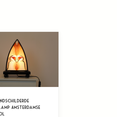
ndschilderde
lamp Amsterdamse
ol