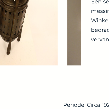
Een se
messi
Winkel
bedrad
verva
Periode: Circa 19